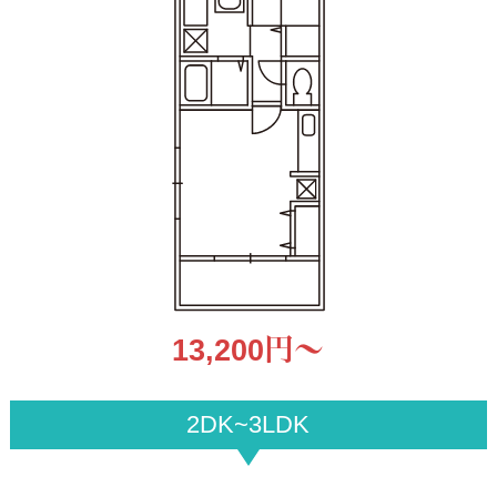
13,200円〜
2DK~3LDK