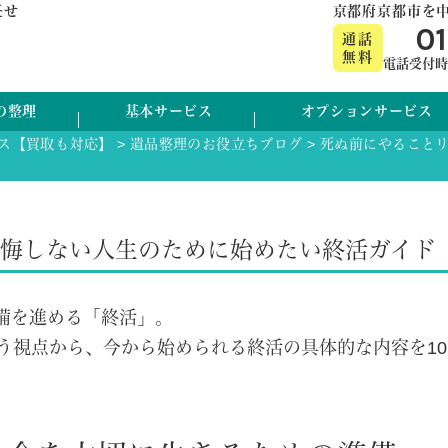
任せ
京都府京都市を
0
通話
無料
電話受付時間:
の整理
基本サービス
オプションサービス
ス【買取も対応】
>
遺品整理のお役立ちブログ
>
死ぬ前にやることリ
後悔しない人生のために始めたい終活ガイド
備を進める「終活」。
う視点から、今から始められる終活の具体的な内容を10