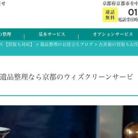
任せ
京都府京都市を
0
通話
無料
電話受付時間:
の整理
基本サービス
オプションサービス
ス【買取も対応】
>
遺品整理のお役立ちブログ
>
古美術の買取もお
遺品整理なら京都のウィズクリーンサービ